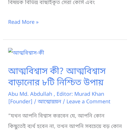
বিষয়ক বিভিন্ন বাছাইকৃত সেরা কোর্স এবং
দক্ষতা
Read More »
কি?
প্রয়োজনীয়
দক্ষতা
এবং
আত্মবিশ্বাস কী? আত্মবিশ্বাস
সেসব
বাড়ানোর ৮টি নিশ্চিত উপায়
অর্জনের
Abu Md. Abdullah , Editor: Murad Khan
‍উপায়
[Founder]
/
আত্মোন্নয়ন
/
Leave a Comment
”যখন আপনি বিশ্বাস করবেন যে, আপনি কোন
কিছুতেই ব্যর্থ হবেন না, তখন আপনি সবচেয়ে বড় কোন